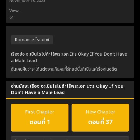
November 18, 2025
Views
61
Romance โรแมนซ์
เรื่องย่อ จะเป็นไรไปถ้าไร้พระเอก It’s Okay If You Don’t Have
a Male Lead
ฉันเคยฝันว่าจะได้แต่งงานกับคนที่รักแต่นั่นก็เป็นแค่เรื่องในอดีต
อ่านมังงะ เรื่อง จะเป็นไรไปถ้าไร้พระเอก It’s Okay If You
Don’t Have a Male Lead
First Chapter
New Chapter
ตอนที่ 1
ตอนที่ 37