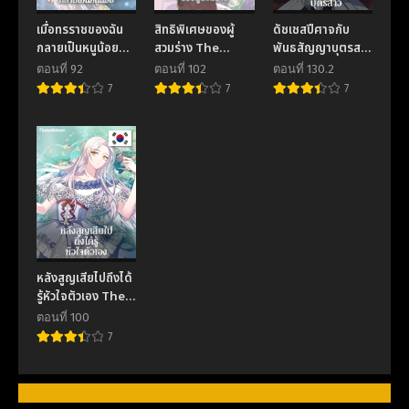
ตอนที่ 9
ตอนที่ 8
เมื่อทรราชของฉัน
สิทธิพิเศษของผู้
ดัชเชสปีศาจกับ
November 18, 2025
November 18, 2025
กลายเป็นหนูน้อย
สวมร่าง The
พันธสัญญาบุตรสาว
Our Tyrant
Perks of Being
The Monster
ตอนที่ 7
ตอนที่ 6
ตอนที่ 92
ตอนที่ 102
ตอนที่ 130.2
Became Young
an S-Class
Duchess and
November 18, 2025
November 18, 2025
7
7
7
Heroine
Contract
Princess
ตอนที่ 5
ตอนที่ 4
November 18, 2025
November 18, 2025
ตอนที่ 3
ตอนที่ 2
November 18, 2025
November 18, 2025
ตอนที่ 1
November 18, 2025
หลังสูญเสียไปถึงได้
รู้หัวใจตัวเอง The
Quiet Game
ตอนที่ 100
7