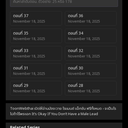
ตอนที่ 37
ตอนที่ 36
November 18, 2025
November 18, 2025
ตอนที่ 35
ตอนที่ 34
November 18, 2025
November 18, 2025
ตอนที่ 33
ตอนที่ 32
November 18, 2025
November 18, 2025
ตอนที่ 31
ตอนที่ 30
November 18, 2025
November 18, 2025
ตอนที่ 29
ตอนที่ 28
November 18, 2025
November 18, 2025
ตอนที่ 27
ตอนที่ 26
ToonWebthai เปิดให้อ่านมังงะวาย โรแมนซ์ แอ็กชัน ฟรีทั้งหมด
›
จะเป็นไร
November 18, 2025
November 18, 2025
ไปถ้าไร้พระเอก It’s Okay If You Don’t Have a Male Lead
ตอนที่ 25
ตอนที่ 24
November 18, 2025
November 18, 2025
Related Series