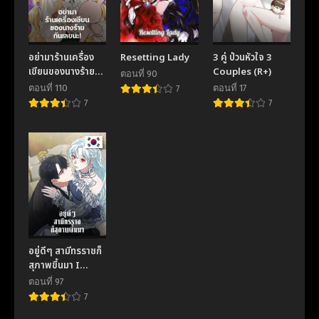
ตอนที่ 53
ตอนที่ 52
November 17, 2025
November 17, 2025
ตอนที่ 51
ตอนที่ 50
อย่ามาร้านเครื่อง
Resetting Lady
3 คู่ ป่วนหัวใจ 3
November 17, 2025
November 17, 2025
เขียนของนางร้ายกัน
Couples (R+)
ตอนที่ 90
เลยนะ!
ตอนที่ 49
ตอนที่ 48
ตอนที่ 110
ตอนที่ 17
7
November 17, 2025
November 17, 2025
7
7
ตอนที่ 47
ตอนที่ 46
November 17, 2025
November 17, 2025
ตอนที่ 45
ตอนที่ 44
November 17, 2025
November 17, 2025
ตอนที่ 43
ตอนที่ 42
November 17, 2025
November 17, 2025
อยู่ดีๆ สามีทรราชก็
ตอนที่ 41
ตอนที่ 40
สุภาพขึ้นมา I
November 17, 2025
November 17, 2025
Accidentally
ตอนที่ 97
Tamed the Duke
7
ตอนที่ 39
ตอนที่ 38
November 17, 2025
November 17, 2025