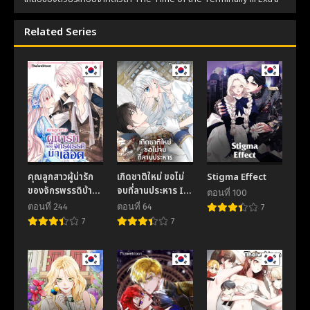
ตอนที่ 67
ตอนที่ 66
November 17, 2025
November 17, 2025
Related Series
ตอนที่ 65
ตอนที่ 64
November 17, 2025
November 17, 2025
ตอนที่ 63
ตอนที่ 62
November 17, 2025
November 17, 2025
ตอนที่ 61
ตอนที่ 60
November 17, 2025
November 17, 2025
คุณลูกสาวผู้น่ารัก
เกิดชาติใหม่ ขอไม่
Stigma Effect
ตอนที่ 59
ตอนที่ 58
ของจักรพรรดิบ้า
จบที่ลานประหาร I
ตอนที่ 100
November 17, 2025
November 17, 2025
เลือด Daughter
WILL FALL WITH
ตอนที่ 244
ตอนที่ 64
7
of the Emperor
THE EMPEROR
7
7
ตอนที่ 57
ตอนที่ 56
November 17, 2025
November 17, 2025
ตอนที่ 55
ตอนที่ 54
November 17, 2025
November 17, 2025