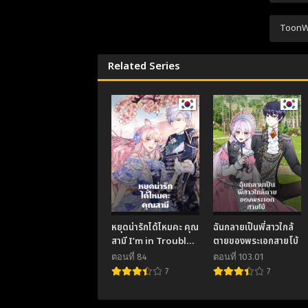
ตอนที
Nove
ToonWeb
ตอนที
Related Series
Nove
ตอนที
Nove
ตอนที
Nove
ตอนที
Nove
ตอนที
หยุดน่ารักได้ไหมคะ คุณ
ฉันกลายเป็นพี่สาวใกล้
Nove
สามี I’m in Trouble
ตายของพระเอกสายโบ้
Because My
ตอนที่ 84
ตอนที่ 103.01
ตอนที
Husband is So Cute
7
7
Nove
ตอนที