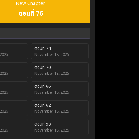
New Chapter
ตอนที่ 76
ตอนที่ 74
 2025
November 18, 2025
ตอนที่ 70
 2025
November 18, 2025
ตอนที่ 66
 2025
November 18, 2025
ตอนที่ 62
 2025
November 18, 2025
ตอนที่ 58
 2025
November 18, 2025