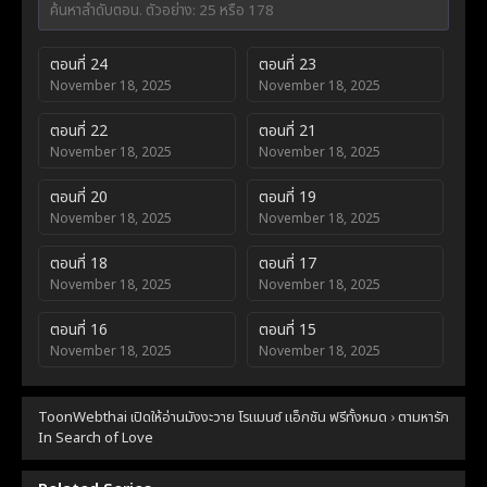
ตอนที่ 24
ตอนที่ 23
November 18, 2025
November 18, 2025
ตอนที่ 22
ตอนที่ 21
November 18, 2025
November 18, 2025
ตอนที่ 20
ตอนที่ 19
November 18, 2025
November 18, 2025
ตอนที่ 18
ตอนที่ 17
November 18, 2025
November 18, 2025
ตอนที่ 16
ตอนที่ 15
November 18, 2025
November 18, 2025
ตอนที่ 14
ตอนที่ 13
ToonWebthai เปิดให้อ่านมังงะวาย โรแมนซ์ แอ็กชัน ฟรีทั้งหมด
›
ตามหารัก
November 18, 2025
November 18, 2025
In Search of Love
ตอนที่ 12
ตอนที่ 11
November 18, 2025
November 18, 2025