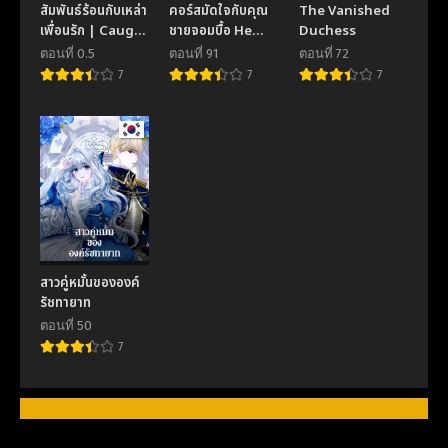
สัมพันธ์ร้อนกับเหล่า
คอร์สมัดใจกับคุณ
The Vanished
เพื่อนรัก | Caught
ชายจอมบื้อ He
Duchess
Between
Can’t Be This
ตอนที่ 0.5
ตอนที่ 91
ตอนที่ 72
Friends (R+)
Dumb!
7
7
7
(UNCENSORED)
สาวคู่หมั้นขององค์
รัชทายาท
ตอนที่ 50
7