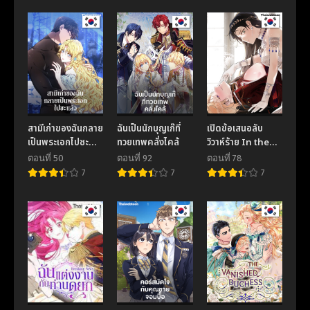
สามีเก่าของฉันกลาย
ฉันเป็นนักบุญเก๊ที่
เปิดข้อเสนอลับ
เป็นพระเอกไปซะ
ทวยเทพคลั่งไคล้
วิวาห์ร้าย In the
แล้ว
Doghouse
ตอนที่ 50
ตอนที่ 92
ตอนที่ 78
7
7
7