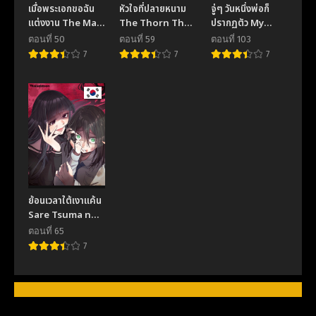
เมื่อพระเอกขอฉัน
หัวใจที่ปลายหนาม
จู่ๆ วันหนึ่งพ่อก็
November 17, 2025
November 17, 2025
แต่งงาน The Male
The Thorn That
ปรากฏตัว My
Lead Proposed
Pierces Me
Father, the
ตอนที่ 70
ตอนที่ 69
ตอนที่ 50
ตอนที่ 59
ตอนที่ 103
to Me
Possessive
November 17, 2025
November 17, 2025
7
7
7
Demi-God
ตอนที่ 68
ตอนที่ 67
November 17, 2025
November 17, 2025
ตอนที่ 66
ตอนที่ 65
November 17, 2025
November 17, 2025
ตอนที่ 64
ตอนที่ 63
November 17, 2025
November 17, 2025
ย้อนเวลาใต้เงาแค้น
ตอนที่ 62
ตอนที่ 61
Sare Tsuma no
November 17, 2025
November 17, 2025
Revenge
ตอนที่ 65
7
ตอนที่ 60
ตอนที่ 59
November 17, 2025
November 17, 2025
ตอนที่ 58
ตอนที่ 57
November 17, 2025
November 17, 2025