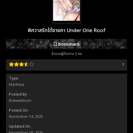
พิศวาสรักใต้ชายคา Under One Roof
Bookmark
จำนวนผู้ติดตาม 2 คน
7
Type
Manhwa
Posted By
thaiwebtoon
Posted On
November 14, 2025
Updated On
November 18, 2025