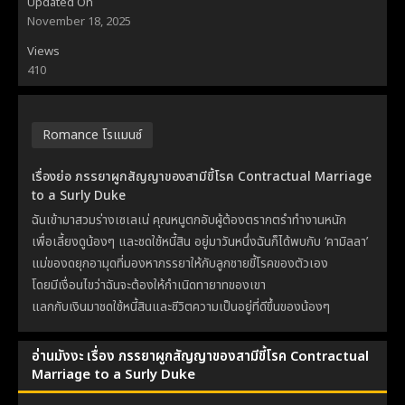
Updated On
November 18, 2025
Views
410
Romance โรแมนซ์
เรื่องย่อ ภรรยาผูกสัญญาของสามีขี้โรค Contractual Marriage
to a Surly Duke
ฉันเข้ามาสวมร่างเซเลเน่ คุณหนูตกอับผู้ต้องตรากตรำทำงานหนัก
เพื่อเลี้ยงดูน้องๆ และชดใช้หนี้สิน อยู่มาวันหนึ่งฉันก็ได้พบกับ ‘คามิลลา’
แม่ของดยุกอามุดที่มองหาภรรยาให้กับลูกชายขี้โรคของตัวเอง
โดยมีเงื่อนไขว่าฉันจะต้องให้กำเนิดทายาทของเขา
แลกกับเงินมาชดใช้หนี้สินและชีวิตความเป็นอยู่ที่ดีขึ้นของน้องๆ
อ่านมังงะ เรื่อง ภรรยาผูกสัญญาของสามีขี้โรค Contractual
Marriage to a Surly Duke