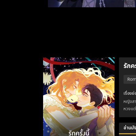
รักค
Rom
เรื่อง
หญิงสาว
หวงแต่ง
อ่านมั