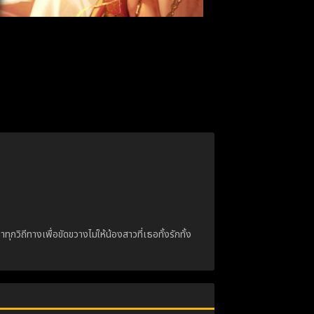
กวิถีทางเพื่อขัดขวางไม่ให้น้องสาวที่เธอทั้งรักทั้ง