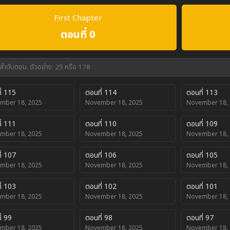
First Chapter
ตอนที่ 0
ี่ 115
ตอนที่ 114
ตอนที่ 113
mber 18, 2025
November 18, 2025
November 18,
ี่ 111
ตอนที่ 110
ตอนที่ 109
mber 18, 2025
November 18, 2025
November 18,
ี่ 107
ตอนที่ 106
ตอนที่ 105
mber 18, 2025
November 18, 2025
November 18,
ี่ 103
ตอนที่ 102
ตอนที่ 101
mber 18, 2025
November 18, 2025
November 18,
่ 99
ตอนที่ 98
ตอนที่ 97
mber 18, 2025
November 18, 2025
November 18,