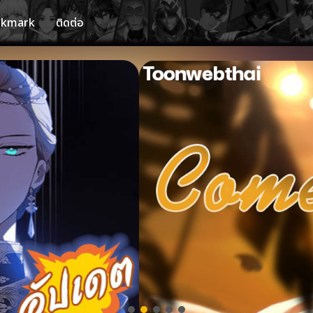
okmark
ติดต่อ