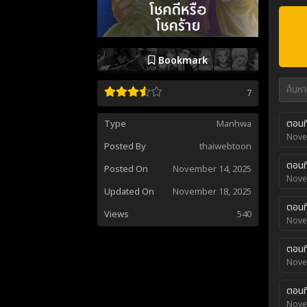
Bookmark
7
ตอนท
Type
Manhwa
Nove
Posted By
thaiwebtoon
ตอนท
Posted On
November 14, 2025
Nove
Updated On
November 18, 2025
ตอนท
Views
540
Nove
ตอนท
Nove
ตอนที
Nove