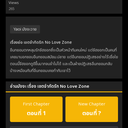
Views
265
Yaoi มังงะวาย
เรื่องย่อ เขตจำกัดรัก No Love Zone
อึนกยอมตกหลุมรักจีฮยอกซึ่งเป็นหัวหน้าทีมคนใหม่ แต่จีฮยอกเป็นคนที่
เคยมาบอกชอบอึนกยอมสมัยม.ปลาย แต่อึนกยอมปฏิเสธอย่างไร้เยื่อใย
ตอนนี้จีฮยอกดูดีขึ้นมากจนจำไม่ได้ และเป็นฝ่ายปฏิเสธอึนกยอมกลับ
บ้างเหมือนกับที่อึนกยอมเคยทำกับเขาไว้
อ่านมังงะ เรื่อง เขตจำกัดรัก No Love Zone
First Chapter
New Chapter
ตอนที่ 1
ตอนที่ ?