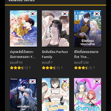
Related Series
ตอนที่ 69
ตอนที่ 68
November 18, 2025
November 18, 2025
ตอนที่ 67
ตอนที่ 66
November 18, 2025
November 18, 2025
ตอนที่ 65
ตอนที่ 64
November 18, 2025
November 18, 2025
ปลุกพลังได้เพราะ
รักซับซ้อน Perfect
ชีวิตที่สองของนาง
ตอนที่ 63
ตอนที่ 62
ฉันตายเหรอคะ You
Family
ร้าย The
November 18, 2025
November 18, 2025
Awakened while
Villainess Lives
ตอนที่ 93
ตอนที่ 7
ตอนที่ 230
I Was Dead
Twice
7
7
7
ตอนที่ 61
ตอนที่ 60
November 18, 2025
November 18, 2025
ตอนที่ 59
ตอนที่ 58
November 18, 2025
November 18, 2025
ตอนที่ 57
ตอนที่ 56
November 18, 2025
November 18, 2025