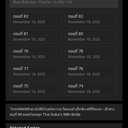
ตอนที่ 83
ตอนที่ 82
November 18, 2025
November 18, 2025
ตอนที่ 81
ตอนที่ 80
November 18, 2025
November 18, 2025
ตอนที่ 79
ตอนที่ 78
November 18, 2025
November 18, 2025
ตอนที่ 77
ตอนที่ 76
November 18, 2025
November 18, 2025
ตอนที่ 75
ตอนที่ 74
November 18, 2025
November 18, 2025
ตอนที่ 73
ตอนที่ 72
ToonWebthai เปิดให้อ่านมังงะวาย โรแมนซ์ แอ็กชัน ฟรีทั้งหมด
›
เจ้าสาว
November 18, 2025
November 18, 2025
คนที่ 99 ของท่านดยุก The Duke’s 99th Bride
ตอนที่ 71
ตอนที่ 70
November 18, 2025
November 18, 2025