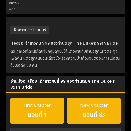
Views
427
Romance โรแมนซ์
เรื่องย่อ เจ้าสาวคนที่ 99 ของท่านดยุก The Duke’s 99th Bride
ตระกูลเอลโดเนียโดนจับคลุมถุงชนให้แต่งงานกับท่านดยุกแห่งตระกูล
เฟลตัน แต่ดยุกคนนี้ดันเลื่องชื่อเรื่องความป่าเถื่อนจนต้องมีการเปลี่ยน
ดัชเชสถึง 98 คน
อ่านมังงะ เรื่อง เจ้าสาวคนที่ 99 ของท่านดยุก The Duke’s
99th Bride
First Chapter
New Chapter
ตอนที่ 1
ตอนที่ 83