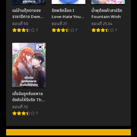
ตอนที่ 55
ตอนที่ 54
แม่บ้านตุ๊กตาของ
รักพลิกล็อก I
น้ำพุต้องคำสาปรัก
November 18, 2025
November 18, 2025
ราชาปีศาจ Demon
Love-Hate You
Fountain Wish
King’s Doll
(R+)
ตอนที่ 53
ตอนที่ 52
ตอนที่ 50
ตอนที่ 21
ตอนที่ 25.04
Butler
November 18, 2025
November 18, 2025
7
7
7
ตอนที่ 51
ตอนที่ 50
November 18, 2025
November 18, 2025
ตอนที่ 49
ตอนที่ 48
November 18, 2025
November 18, 2025
ตอนที่ 47
ตอนที่ 46
November 18, 2025
November 18, 2025
เมื่อฉันถูกอันธพาล
ตอนที่ 45
ตอนที่ 44
บังคับให้รับรัก The
November 18, 2025
November 18, 2025
Villain Demands
ตอนที่ 70
I Love Him
7
ตอนที่ 43
ตอนที่ 42
November 18, 2025
November 18, 2025
ตอนที่ 41
ตอนที่ 40