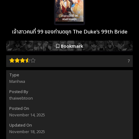
เจ้าสาวคนที่ 99 ของท่านดยุก The Duke’s 99th Bride
Bookmark
7
Type
Manhwa
Posted By
thaiwebtoon
Posted On
November 14, 2025
Updated On
November 18, 2025