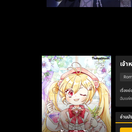
เจ้
Rom
เรื่อง
ฉันแค่ค
อ่านม