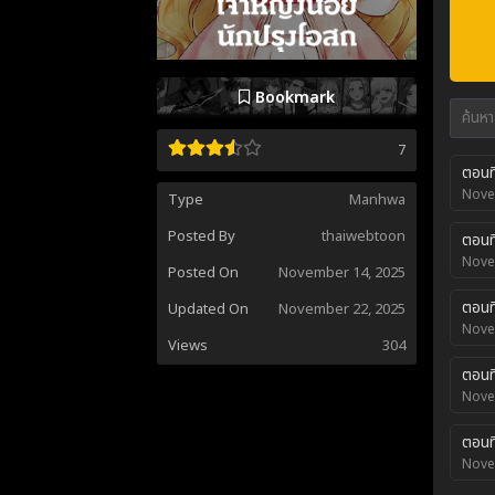
Bookmark
7
ตอนท
Nove
Type
Manhwa
Posted By
thaiwebtoon
ตอนท
Nove
Posted On
November 14, 2025
ตอนที
Updated On
November 22, 2025
Nove
Views
304
ตอนที
Nove
ตอนที
Nove