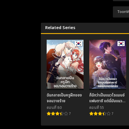
ตอนที
Nove
ToonWeb
ตอนที
Related Series
Nove
ตอนที
Nove
ตอนที
Nove
ตอนที
Nove
ตอนที
ฉันกลายเป็นครูฝึกของ
ก็นึกว่าเป็นแนวโรแมนซ์
Nove
จอมวายร้าย
แฟนตาซี แต่นี่มันแนว
ลึกลับ
ตอนที่ 80
ตอนที่ 55
ตอนที
7
7
Nove
ตอนที