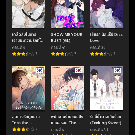
เคล็ดลับในการ
SHOW ME YOUR
เย้ยรัก นักแร็ป Diss
เอาชนะความรักที่ไม่
BUST (GL)
Love
สมหวัง The
ตอนที่ 6
ตอนที่ 41
ตอนที่ 36
secret to
7
7
7
winning over
unrequited love
สุดทางรักคู่ขนาน
พนักงานร้านขนมปัง
รักนี้น้ำตาลเกินร้อย
Into the
แสนอร่อย The
(Fxxking Sweet)
horizon
Delicious
7
ตอนที่ 4
ตอนที่ 48.1
Bakery’s Part