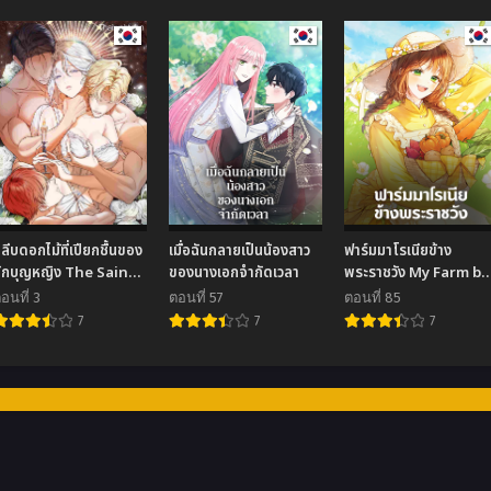
ลีบดอกไม้ที่เปียกชื้นของ
เมื่อฉันกลายเป็นน้องสาว
ฟาร์มมาโรเนียข้าง
ักบุญหญิง The Saint’s
ของนางเอกจำกัดเวลา
พระราชวัง My Farm by
Petals Become Wet
the Palace
อนที่ 3
ตอนที่ 57
ตอนที่ 85
7
7
7