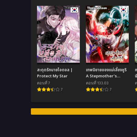
สะดุดรักนายไอดอล |
เทพนิยายของแม่เลี้ยงชูริ
ก
Protect My Star
A Stepmother’s
น
Marchen
ตอนที่ 7
ตอนที่ 133.03
ต
7
7