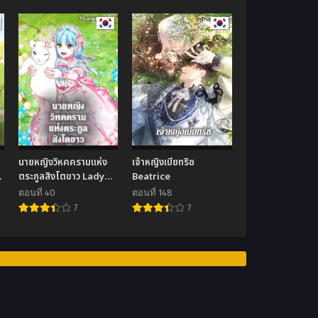
นายหญิงวิหคครามแห่ง
เจ้าหญิงเบียทริซ
ตระกูลสิงโตขาว Lady
Beatrice
Blue Bird of the
ตอนที่ 40
ตอนที่ 148
White Lion Family
7
7