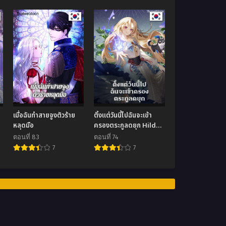
เมื่อฉันทำสายจูงตัวร้าย
ตั้งแต่วันนี้ไปฉันจะเข้า
หลุดมือ
ครองตระกูลดยุก Hilde
Takes House
ตอนที่ 83
ตอนที่ 74
Arpeggio
7
7