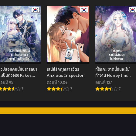
ัวปลอมคนนี้มิปรารถนา
เสน่ห์รักคุณสารวัตร
ที่รักคะ ชาตินี้ฉันจะไม่
ะเป็นตัวจริง Fakes
Anxious Inspector
ทำงาน Honey I’m
Don’t Want To Be
Going on a Strike
อนที่ 95
ตอนที่ 10.04
ตอนที่ 127
Real
7
7
7