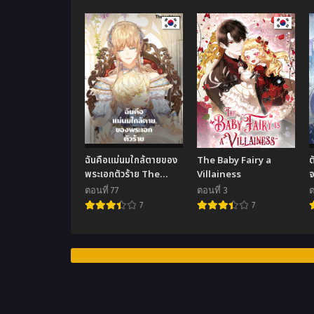
ฉันคือแม่นมใกล้ตายของ
The Baby Fairy a
ต
พระเอกตัวร้าย The
Villainess
จ
Archvillain’s Dying
ตอนที่ 77
ตอนที่ 3
ต
Nanny
7
7