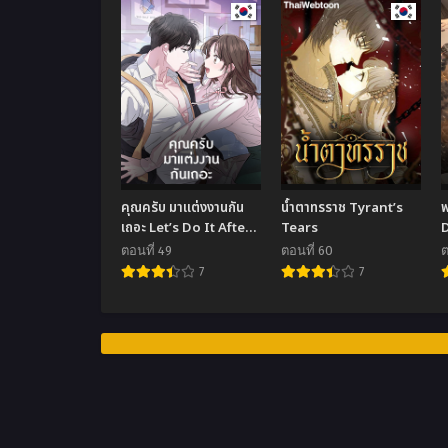
คุณครับ มาแต่งงานกัน
น้ำตาทรราช Tyrant’s
พ
เถอะ Let’s Do It After
Tears
We Marry
ตอนที่ 49
ตอนที่ 60
ต
7
7