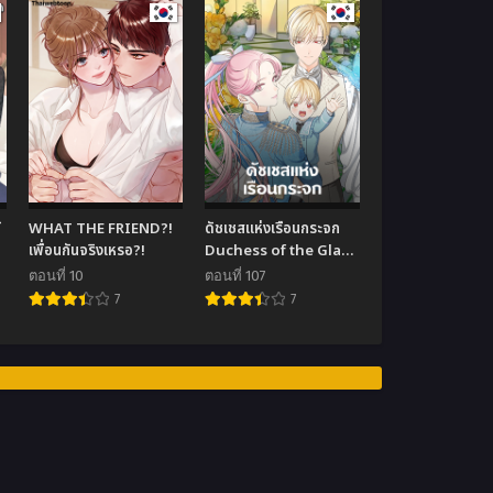
้
WHAT THE FRIEND?!
ดัชเชสแห่งเรือนกระจก
s
เพื่อนกันจริงเหรอ?!
Duchess of the Glass
House
ตอนที่ 10
ตอนที่ 107
7
7