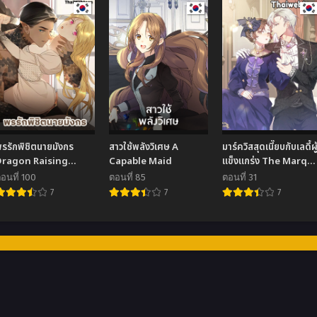
รรักพิชิตนายมังกร
สาวใช้พลังวิเศษ A
มาร์ควิสสุดเนี๊ยบกับเลดี้ผู
Dragon Raising
Capable Maid
แข็งแกร่ง The Marqui
Manual
and the Iron Wall
อนที่ 100
ตอนที่ 85
ตอนที่ 31
Lady (R+)
7
7
7