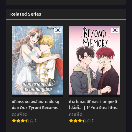
Related Series
เมื่อทรราชของฉันกลายเป็นหนู
ถ้าขโมยสมบัติของท่านดยุกหนี
น้อย Our Tyrant Became
ไปล่ะก็… | If You Steal the
Young
Duke’s Treasure and Run
ตอนที่ 92
ตอนที่ 2
Away
7
7