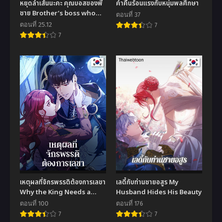
หยุดล้ำเส้นนะคะ คุณบอสของพี่
ค่ำคืนร้อนแรงกับหนุ่มพลศึกษา
ชาย Brother’s boss who
ตอนที่ 37
crosses the line
ตอนที่ 25.12
7
7
เหตุผลที่จักรพรรดิต้องการเลขา
เลดี้กับท่านชายอสูร My
Why the King Needs a
Husband Hides His Beauty
Secretary
ตอนที่ 100
ตอนที่ 176
7
7