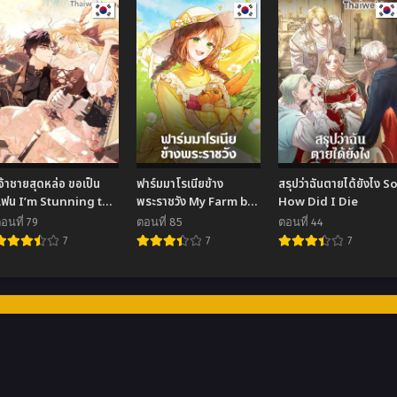
จ้าชายสุดหล่อ ขอเป็น
ฟาร์มมาโรเนียข้าง
สรุปว่าฉันตายได้ยังไง S
แฟน I’m Stunning the
พระราชวัง My Farm by
How Did I Die
Prince
the Palace
อนที่ 79
ตอนที่ 85
ตอนที่ 44
7
7
7