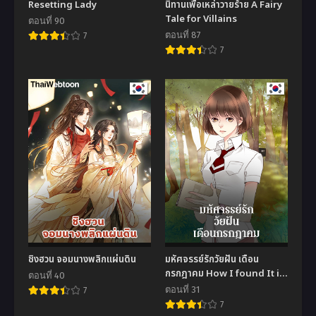
Resetting Lady
นิทานเพื่อเหล่าวายร้าย A Fairy
Tale for Villains
ตอนที่ 90
ตอนที่ 87
7
7
ชิงฮวน จอมนางพลิกแผ่นดิน
มหัศจรรย์รักวัยฝัน เดือน
กรกฎาคม How I found It in
ตอนที่ 40
July
ตอนที่ 31
7
7