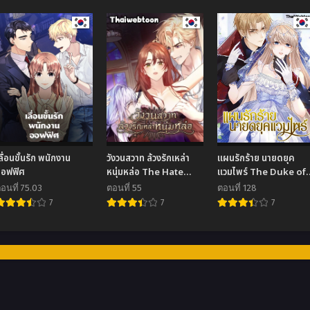
ลื่อนขั้นรัก พนักงาน
วังวนสวาท ล้วงรักเหล่า
แผนรักร้าย นายดยุค
ออฟฟิศ
หนุ่มหล่อ The Hate
แวมไพร์ The Duke of
Trap (R+)
Cold Blood Plan of
อนที่ 75.03
ตอนที่ 55
ตอนที่ 128
Attack
7
7
7