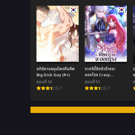
อภินิหารสมุนไพรคืนชีพ
ราตรีนี้ยัยตัวร้ายจะ
เ
Big Dick Guy (R+)
ออกโรง Crazy
Princess Wants the
ตอนที่ 30
ตอนที่ 53
ต
Throne
7
7