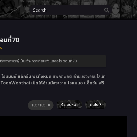
ตอนที่70
ไร
ามรักจากพระผู้เป็นเจ้า-กราเทียแห่งแสงอุไร ตอนที่70
โรแมนซ์ แอ็กชัน ฟรีทั้งหมด
แพลตฟอร์มอ่านมังงะออนไลน์ที่
่
ToonWebthai เปิดให้อ่านมังงะวาย โรแมนซ์ แอ็กชัน ฟรี
ก่อนหน้า
ถัดไป