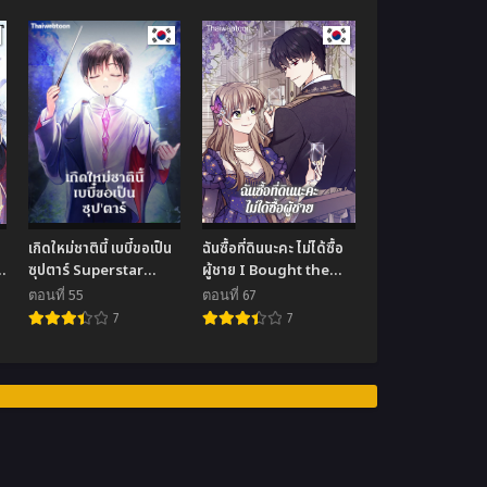
เกิดใหม่ชาตินี้ เบบี๋ขอเป็น
ฉันซื้อที่ดินนะคะ ไม่ได้ซื้อ
ซุปตาร์ Superstar
ผู้ชาย I Bought the
From Age 0
Land, Not a Man
ตอนที่ 55
ตอนที่ 67
7
7