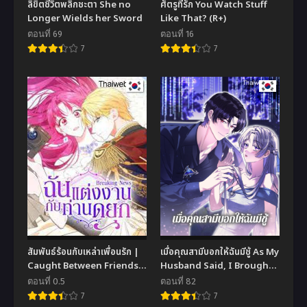
ลิขิตชีวิตพลิกชะตา She no
ศัตรูที่รัก You Watch Stuff
Longer Wields her Sword
Like That? (R+)
ตอนที่ 69
ตอนที่ 16
7
7
สัมพันธ์ร้อนกับเหล่าเพื่อนรัก |
เมื่อคุณสามีบอกให้ฉันมีชู้ As My
Caught Between Friends
Husband Said, I Brought
(R+)(UNCENSORED)
In A Lover
ตอนที่ 0.5
ตอนที่ 82
7
7