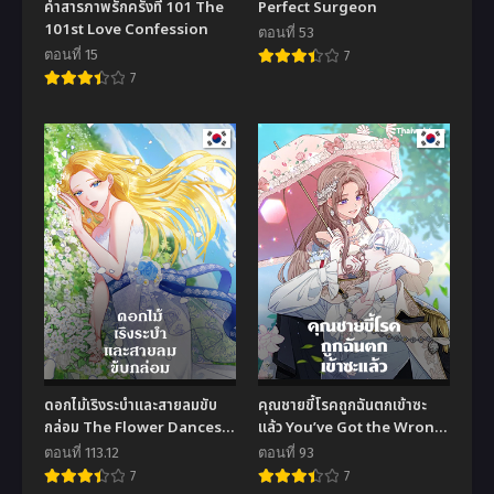
คำสารภาพรักครั้งที่ 101 The
Perfect Surgeon
101st Love Confession
ตอนที่ 53
ตอนที่ 15
7
7
ดอกไม้เริงระบำและสายลมขับ
คุณชายขี้โรคถูกฉันตกเข้าซะ
กล่อม The Flower Dances
แล้ว You’ve Got the Wrong
and the Wind Sings
Girl
ตอนที่ 113.12
ตอนที่ 93
7
7