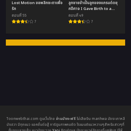
Lost Motion ขอพลิกชะตาเพื่อ
ลูกชายข้าเป็นลูกของแกรนด์ดยุ
รัก
กปีศาจ I Gave Birth to a
Villain’s Child
ตอนที่ 55
ตอนที่ 49
7
7
Toonwebthai.com ตูนเว็บไทย
อ่านมังงะฟรี
ไม่เสียเงิน manhwa มังงะเกาหลี
มังฮวา มีทุกแนว แอคชั่นต่อสู้ การ์ตูนภาพคมชัด โรแมนซ์แนวหวานๆสำหรับสาวๆที่
ชื่นชอบลายเส้น แนวมังงะวาย
Yaoi
Boylove มังงะแนวคู่รักชายจิ้นๆฟินๆ มีให้