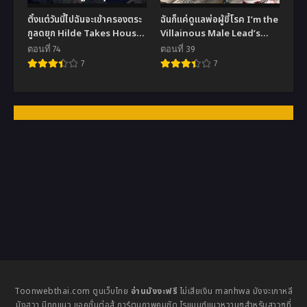
ตั้งแต่วันนี้ไปฉันจะเข้าครองตระ
ฉันก็แค่ดูแลพ่อผู้ขี้โรค I’m the
กูลดยุก Hilde Takes House
Villainous Male Lead’s
Arpeggio
Terminally
ตอนที่ 74
ตอนที่ 39
7
7
Toonwebthai.com ตูนเว็บไทย
อ่านมังงะฟรี
ไม่เสียเงิน manhwa มังงะเกาหลี
มังฮวา มีทุกแนว แอคชั่นต่อสู้ การ์ตูนภาพคมชัด โรแมนซ์แนวหวานๆสำหรับสาวๆที่