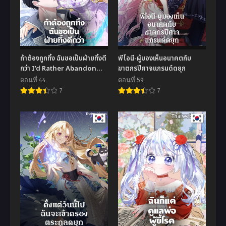
ถ้าต้องถูกทิ้ง ฉันขอเป็นฝ่ายทิ้งดี
พีโอนี-ผู้มองเห็นอนาคตกับ
กว่า I’d Rather Abandon
ฆาตกรปีศาจแกรนด์ดยุก
You Than Be Abandoned
ตอนที่ 44
ตอนที่ 59
7
7