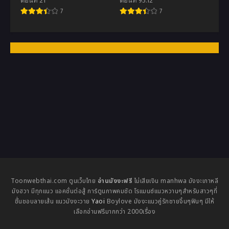
ตอนที่ 21
ตอนที่ 95.12
7
7
Toonwebthai.com ตูนเว็บไทย
อ่านมังงะฟรี
ไม่เสียเงิน manhwa มังงะเกาหลี
มังฮวา มีทุกแนว แอคชั่นต่อสู้ การ์ตูนภาพคมชัด โรแมนซ์แนวหวานๆสำหรับสาวๆที่
ชื่นชอบลายเส้น แนวมังงะวาย
Yaoi
Boylove มังงะแนวคู่รักชายจิ้นๆฟินๆ มีให้
เลือกอ่านฟรีมากกว่า 2000เรื่อง