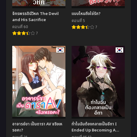
จักรพรรดินีวิหค The Devil
แบบไหนถึงใช่รัก?
and His Sacrifice
ตอนที่ 5
ตอนที่ 60
7
7
อาจารย์ขา เป็นดารา AV จริงเห
ทำไมฉันต้องกลายเป็นอีกา I
รอคะ?
Ended Up Becoming A
Crow