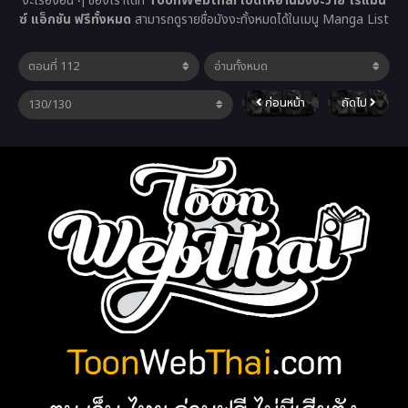
งะเรื่องอื่น ๆ ของเราได้ที่
ToonWebthai เปิดให้อ่านมังงะวาย โรแมน
ซ์ แอ็กชัน ฟรีทั้งหมด
สามารถดูรายชื่อมังงะทั้งหมดได้ในเมนู Manga List
ก่อนหน้า
ถัดไป