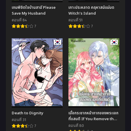
เกมพิชิตใจบ้านสามี Please
เกาะประหลาด คฤหาสน์แม่มด
Save My Husband
Witch’s Island
ตอนที่ 84
ตอนที่ 51
7
7
Death to Dignity
เมื่อกระชากหน้ากากของพระเอก
ที่แสนดี If You Remove the
ตอนที่ 31
Kind Protagonist’s Mask
ตอนที่ 80
7