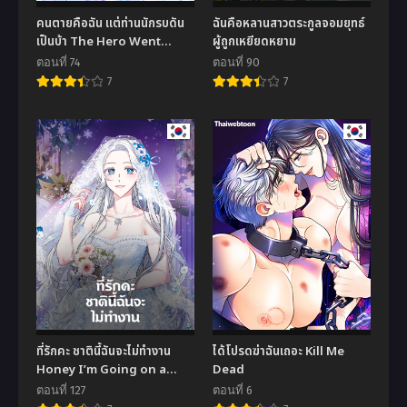
คนตายคือฉัน แต่ท่านนักรบดัน
ฉันคือหลานสาวตระกูลจอมยุทธ์
เป็นบ้า The Hero Went
ผู้ถูกเหยียดหยาม
Crazy Even Though I’m
ตอนที่ 74
ตอนที่ 90
the One Who Died
7
7
ที่รักคะ ชาตินี้ฉันจะไม่ทำงาน
ได้โปรดฆ่าฉันเถอะ Kill Me
Honey I’m Going on a
Dead
Strike
ตอนที่ 127
ตอนที่ 6