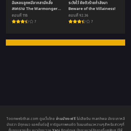
ฉันหอบลูกหนีจากสามีคลั่ง
ระวังไว้ ยัยตัวร้ายกำลังมา
สงคราม The Warmonger
Beware of the Villainess!
Husband
ตอนที่ 118
ตอนที่ 92.36
7
7
Toonwebthai.com ตูนเว็บไทย
อ่านมังงะฟรี
ไม่เสียเงิน manhwa มังงะเกาหลี
มังฮวา มีทุกแนว แอคชั่นต่อสู้ การ์ตูนภาพคมชัด โรแมนซ์แนวหวานๆสำหรับสาวๆที่
ชื่นชอบลายเส้น แนวมังงะวาย
Yaoi
Boylove มังงะแนวคู่รักชายจิ้นๆฟินๆ มีให้