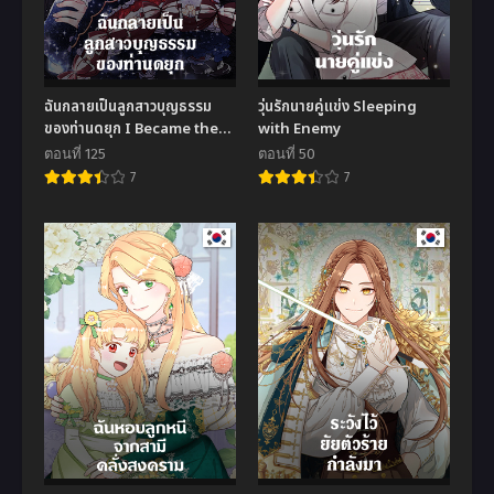
ฉันกลายเป็นลูกสาวบุญธรรม
วุ่นรักนายคู่แข่ง Sleeping
ของท่านดยุก I Became the
with Enemy
Male Lead’s Adopted
ตอนที่ 125
ตอนที่ 50
Daughter
7
7