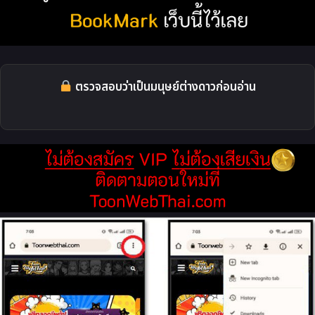
ตรวจสอบว่าเป็นมนุษย์ต่างดาวก่อนอ่าน