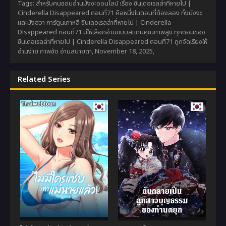
Tags: สำหรับคนชอบอ่านมังงะออนไลน์ เรื่อง ซินเดอเรลล่าที่หายไป |
Cinderella Disappeared ตอนที่71 คือหนึ่งในตอนที่ต้องลอง ทั้งมังงะ
และมังฮวา การ์ตูนเกาหลี ซินเดอเรลล่าที่หายไป | Cinderella
Disappeared ตอนที่71 มีให้เลือกอ่านแบบสแกนคุณภาพสูง ทุกตอนของ
ซินเดอเรลล่าที่หายไป | Cinderella Disappeared ตอนที่71 ถูกจัดเรียงให้
อ่านง่าย ภาพชัด อ่านสบายตา,
November 18, 2025
,
Related Series