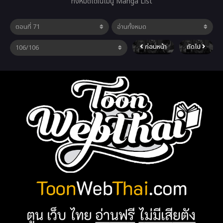
ทั้งหมดได้ในเมนู Manga List
ก่อนหน้า
ถัดไป