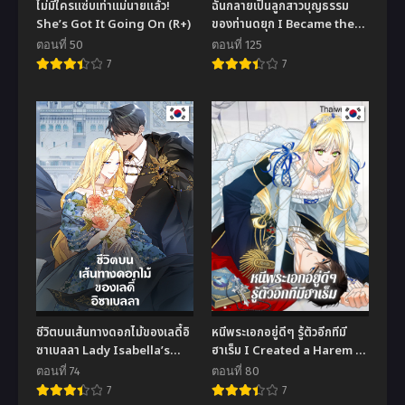
ไม่มีใครแซ่บเท่าแม่นายแล้ว!
ฉันกลายเป็นลูกสาวบุญธรรม
She’s Got It Going On (R+)
ของท่านดยุก I Became the
Male Lead’s Adopted
ตอนที่ 50
ตอนที่ 125
Daughter
7
7
ชีวิตบนเส้นทางดอกไม้ของเลดี้อิ
หนีพระเอกอยู่ดีๆ รู้ตัวอีกทีมี
ซาเบลลา Lady Isabella’s
ฮาเร็ม I Created a Harem to
Path to Happiness
Avoid the Male Lead
ตอนที่ 74
ตอนที่ 80
7
7