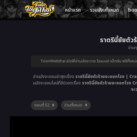
หน้าแรก
รวมมังะทั้งหมด
bo
ราตรีนี้ยัยต
อ่านท
ToonWebthai เปิดให้อ่านมังงะวาย โรแมนซ์ แอ็กชัน ฟรีทั้งหม
อ่านมังงะตอนล่าสุดเรื่อง
ราตรีนี้ยัยตัวร้ายจะออกโรง | 
นมังงะออนไลน์ที่อัปเดตเรื่อง
ราตรีนี้ยัยตัวร้ายจะออกโร
งะว