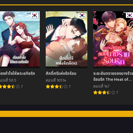
้องทำไงให้พระอภัยรัก
ศักดิ์ศรีแห่งรักร้อน
ระยะอันตรายของนางร้า
ร้อนรัก The Heat of
อนที่ 50.5
ตอนที่ 101.14
the Reincarnated
ตอนที่ 147
7
7
Villainess
7