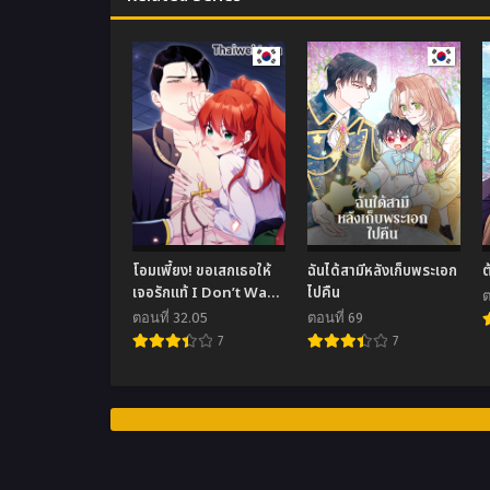
โอมเพี้ยง! ขอเสกเธอให้
ฉันได้สามีหลังเก็บพระเอก
ต
เจอรักแท้ I Don’t Want
ไปคืน
ต
to Bed You!
ตอนที่ 32.05
ตอนที่ 69
7
7