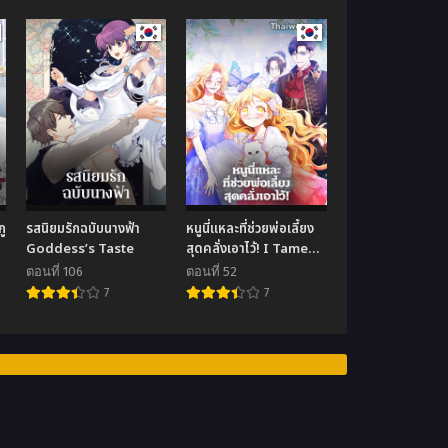
ู
รสนิยมรักฉบับนางฟ้า
หนูนี่แหละที่ช่วยพ่อเลี้ยง
Goddess’s Taste
สุดคลั่งเอาไว้! I Tamed
e
the Male Lead’s
ตอนที่ 106
ตอนที่ 52
Father
7
7