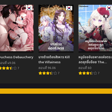
Duchess Debauchery
นางร้ายต้องสังหาร Kill
หนูน้อยอันธพาลแห่งตระก
the Villainess
ลดยุกจิ๊บจ๊อย The
อนที่ 49.06
Gangster Baby of th
ตอนที่ 96.06
ตอนที่ 60
7
Duke’s Family
7
7