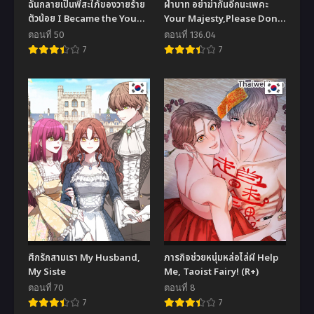
ฉันกลายเป็นพี่สะใภ้ของวายร้าย
ฝ่าบาท อย่าฆ่ากันอีกนะเพคะ
ตัวน้อย I Became the Young
Your Majesty,Please Don’t
Villain’s Sister-in-Law
Kill Me Again
ตอนที่ 50
ตอนที่ 136.04
7
7
ศึกรักสามเรา My Husband,
ภารกิจช่วยหนุ่มหล่อไล่ผี Help
My Siste
Me, Taoist Fairy! (R+)
ตอนที่ 70
ตอนที่ 8
7
7