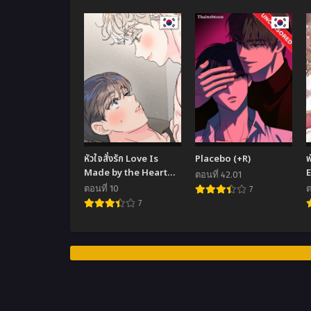
หัวใจสั่งรัก Love Is
Placebo (+R)
พ
Made by the Heart
ตอนที่ 42.01
(R+)
ตอนที่ 10
ต
7
7