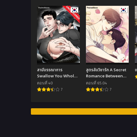
สามีบรรณาการ
สูตรลับวิชารัก A Secret
เ
Swallow You Whole
Romance Between
(+R)
Us
ตอนที่ 40
ตอนที่ 65.04
7
7