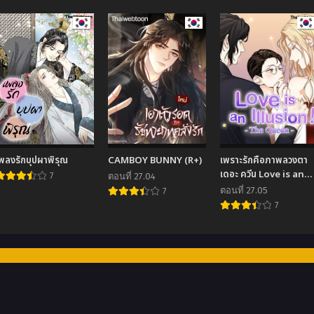
พลงรักบุปผาพิรุณ
CAMBOY BUNNY (R+)
เพราะรักคือภาพลวงตา
เดอะ ควีน Love is an
7
ตอนที่ 27.04
Illusion! – The
ตอนที่ 27.05
7
Queen
7