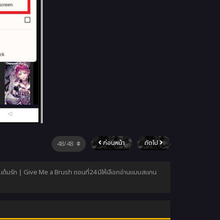
ก่อนหน้า
ถัดไป
กันแต้มรัก | Give Me a Brush ตอนที่24 มีให้เลือกอ่านแบบสแกน