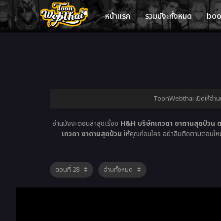
หน้าแรก
รวมมังะทั้งหมด
bo
ToonWebthai เปิดให้อ่านม
อ่านมังงะตอนล่าสุดเรื่อง
H&H บริษัทเทวดา ซาตานสุดป่วน ต
เทวดา ซาตานสุดป่วน
ให้คุณก่อนใคร อย่าลืมติดตามตอนใหม่แ