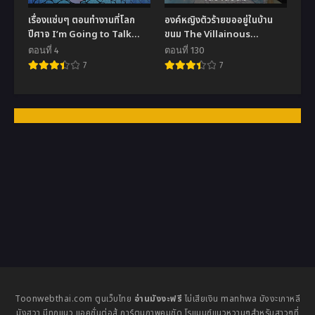
เรื่องแซ่บๆ ตอนทำงานที่โลก
องค์หญิงตัวร้ายขออยู่ในบ้าน
ปีศาจ I’m Going to Talk
ขนม The Villainous
About the Hell While
Princess Wants to Live in a
ตอนที่ 4
ตอนที่ 130
Working Part-Time
Cookie House
7
7
Toonwebthai.com ตูนเว็บไทย
อ่านมังงะฟรี
ไม่เสียเงิน manhwa มังงะเกาหลี
มังฮวา มีทุกแนว แอคชั่นต่อสู้ การ์ตูนภาพคมชัด โรแมนซ์แนวหวานๆสำหรับสาวๆที่