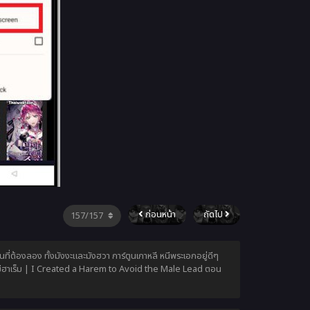
ก่อนหน้า
ถัดไป
ี่ต้องลอง ทั้งมังงะและมังฮวา การ์ตูนเกาหลี หนีพระเอกอยู่ดีๆ
กทีมีฮาเร็ม | I Created a Harem to Avoid the Male Lead ตอน