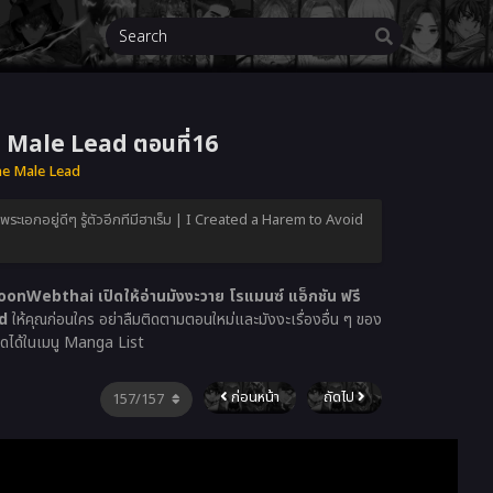
he Male Lead ตอนที่16
 the Male Lead
ีพระเอกอยู่ดีๆ รู้ตัวอีกทีมีฮาเร็ม | I Created a Harem to Avoid
oonWebthai เปิดให้อ่านมังงะวาย โรแมนซ์ แอ็กชัน ฟรี
ad
ให้คุณก่อนใคร อย่าลืมติดตามตอนใหม่และมังงะเรื่องอื่น ๆ ของ
มดได้ในเมนู Manga List
ก่อนหน้า
ถัดไป