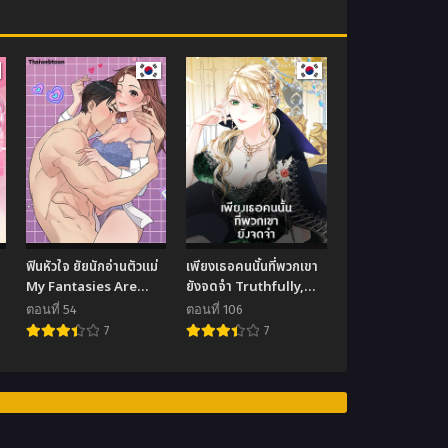
ฟินหัวใจ ยัยนักอ่านตัวแม่
เพียงเธอคนนั้นที่พวกเขา
My Fantasies Are
ยังจดจำ Truthfully,
Cumming to Life?!
They Only
ตอนที่ 54
ตอนที่ 106
Remembered Her
7
7