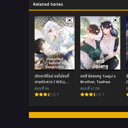
Related Series
เกิดชาติใหม่ ขอไม่จบที่
แทฮี น้องแทจู Taeju’s
ฉ
ลานประหาร I WILL
Brother, Taehee
FALL WITH THE
ตอนที่ 64
ตอนที่ 47.06
ต
EMPEROR
7
7