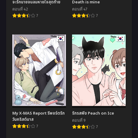
จะรักนายจนลมหายใจสุดท้าย
Death is mine
ตอนที่ 42
ตอนที่ 47
7
7
My X-MAS Report รีพอร์ตรัก
รักรสพีช Peach on Ice
วันคริสต์มาส
ตอนที่ 9
7
7