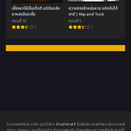
เลี้ยงมาให้เป็นเด็กดี แต่ดันกลับ
ความทรงจำหล่นหาย แต่กลับได้
มาหลงฉันซะงั้น
สามี | Nip and Tuck
ตอนที่ 76
ตอนที่ 5
7
7
Toonwebthai.com ตูนเว็บไทย
อ่านมังงะฟรี
ไม่เสียเงิน manhwa มังงะเกาหลี
มังฮวา มีทุกแนว แอคชั่นต่อสู้ การ์ตูนภาพคมชัด โรแมนซ์แนวหวานๆสำหรับสาวๆที่