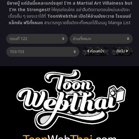
นิยายบู๊ แต่ฉันนี่แหละแกร่งสุด! I’m a Martial Art Villainess but
I’m the Strongest!
ให้คุณก่อนใคร อย่าลืมติดตามตอนใหม่และมังงะ
เรื่องอื่น ๆ ของเราได้ที่
ToonWebthai เปิดให้อ่านมังงะวาย โรแมนซ์
แอ็กชัน ฟรีทั้งหมด
สามารถดูรายชื่อมังงะทั้งหมดได้ในเมนู Manga List
ก่อนหน้า
ถัดไป