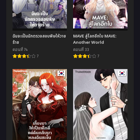
ฉันจะเป็นนักตรวจสอบพิษให้วาย
MAVE สู่โลกอีกใบ MAVE:
ร้าย
Another World
ตอนที่ 74
ตอนที่ 33
7
7