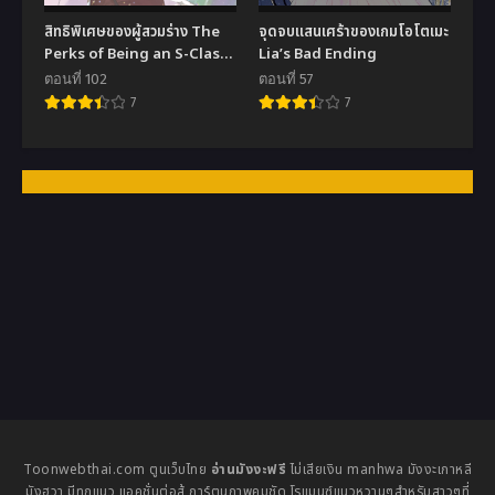
สิทธิพิเศษของผู้สวมร่าง The
จุดจบแสนเศร้าของเกมโอโตเมะ
Perks of Being an S-Class
Lia’s Bad Ending
Heroine
ตอนที่ 102
ตอนที่ 57
7
7
Toonwebthai.com ตูนเว็บไทย
อ่านมังงะฟรี
ไม่เสียเงิน manhwa มังงะเกาหลี
มังฮวา มีทุกแนว แอคชั่นต่อสู้ การ์ตูนภาพคมชัด โรแมนซ์แนวหวานๆสำหรับสาวๆที่