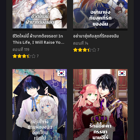
ชีวิตใหม่นี้ ฝ่าบาทต้องรอด! In
อย่ามายุ่งกับสุดที่รักของฉัน
This Life, I Will Raise You
ตอนที่ 74
Well
ตอนที่ 119
7
7