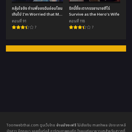
กลุ้มใจจัง ท่านพี่ของฉันอ่อนโยน
รักนี้ชี้ชะตาภรรยานายฮีโร่
เกินไป I’m Worried that My
Survive as the Hero’s Wife
Brother is too Gentle
ตอนที่ 91
ตอนที่ 118
7
7
Toonwebthai.com ตูนเว็บไทย
อ่านมังงะฟรี
ไม่เสียเงิน manhwa มังงะเกาหลี
มังฮวา มีทุกแนว แอคชั่นต่อสู้ การ์ตูนภาพคมชัด โรแมนซ์แนวหวานๆสำหรับสาวๆที่