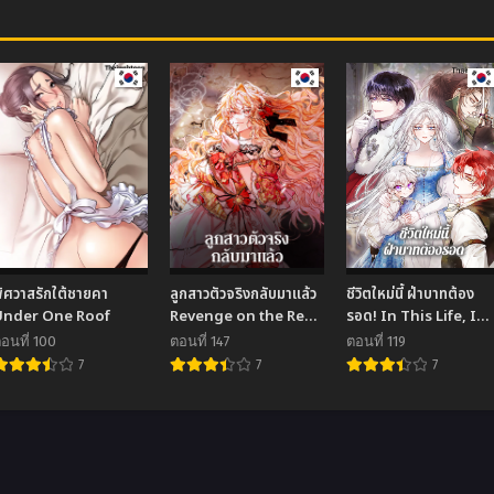
ิศวาสรักใต้ชายคา
ลูกสาวตัวจริงกลับมาแล้ว
ชีวิตใหม่นี้ ฝ่าบาทต้อง
Under One Roof
Revenge on the Real
รอด! In This Life, I
One
Will Raise You Well
อนที่ 100
ตอนที่ 147
ตอนที่ 119
7
7
7