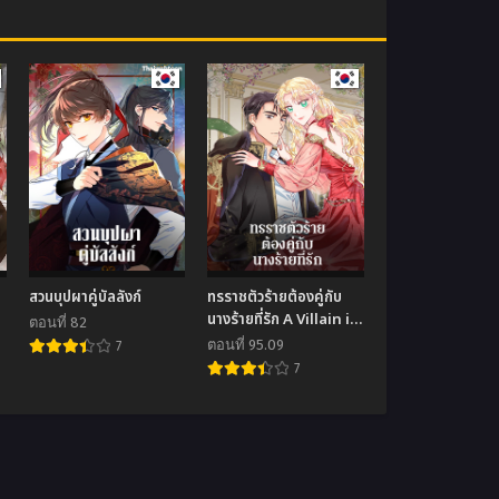
สวนบุปผาคู่บัลลังก์
ทรราชตัวร้ายต้องคู่กับ
นางร้ายที่รัก A Villain is
ตอนที่ 82
a Good Match for a
ตอนที่ 95.09
7
Tyrant
7