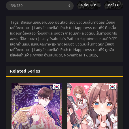
ก่อนหน้า
ถัดไป
Tags: สำหรับคนชอบอ่านมังงะออนไลน์ เรื่อง ชีวิตบนเส้นทางดอกไม้ของ
เลดี้อิซาเบลลา | Lady Isabella’s Path to Happiness ตอนที่9 คือหนึ่ง
ในตอนที่ต้องลอง ทั้งมังงะและมังฮวา การ์ตูนเกาหลี ชีวิตบนเส้นทางดอกไม้
ของเลดี้อิซาเบลลา | Lady Isabella’s Path to Happiness ตอนที่9 มีให้
เลือกอ่านแบบสแกนคุณภาพสูง ทุกตอนของ ชีวิตบนเส้นทางดอกไม้ของ
เลดี้อิซาเบลลา | Lady Isabella’s Path to Happiness ตอนที่9 ถูกจัด
เรียงให้อ่านง่าย ภาพชัด อ่านสบายตา,
November 17, 2025
,
Related Series