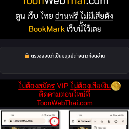
ตรวจสอบว่าเป็นมนุษย์ต่างดาวก่อนอ่าน