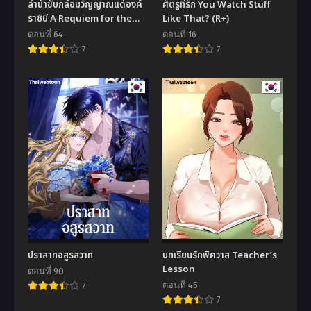
ลำนำขับกล่อมวิญญาณแด่องค์
ศัตรูที่รัก You Watch Stuff
ราชินี A Requiem for the
Like That? (R+)
Queen
ตอนที่ 64
ตอนที่ 16
7
7
ปราสาทอสูรสวาท
บทเรียนรักพิศวาส Teacher’s
Lesson
ตอนที่ 90
ตอนที่ 45
7
7