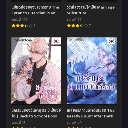
แม่มดน้อยของนายทรราช The
วิวาห์ลวงสามีจำเป็น Marriage
Tyrant’s Guardian is an
Substitute
Evil Witch
ตอนที่ 109
ตอนที่ 69
7
7
นักเรียนของฉันอายุ 33 ปี เป็นซีอี
เหลี่ยมรักท่านเคาต์เสียสติ The
โอ | Back to School Boss
Beastly Count After Dark
(R+)
ตอนที่ 15
ตอนที่ 40