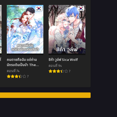
่
คนตายคือฉัน แต่ท่าน
ซิก้า วูล์ฟ Sica Wolf
s
นักรบดันเป็นบ้า The
ตอนที่ 94
Hero Went Crazy
ตอนที่ 74
7
Even Though I’m the
7
One Who Died