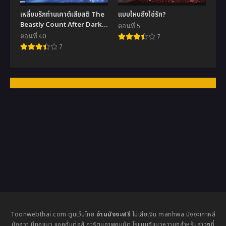
เหลี่ยมรักท่านเคาต์เสียสติ The
แบบไหนถึงใช่รัก?
Beastly Count After Dark
ตอนที่ 5
(R+)
ตอนที่ 40
7
7
Toonwebthai.com ตูนเว็บไทย
อ่านมังงะฟรี
ไม่เสียเงิน manhwa มังงะเกาหลี
มังฮวา มีทุกแนว แอคชั่นต่อสู้ การ์ตูนภาพคมชัด โรแมนซ์แนวหวานๆสำหรับสาวๆที่