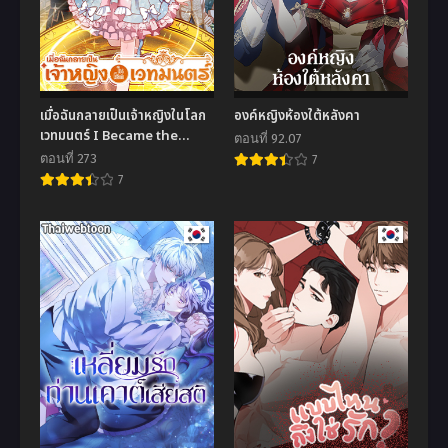
เมื่อฉันกลายเป็นเจ้าหญิงในโลก
องค์หญิงห้องใต้หลังคา
เวทมนตร์ I Became the
ตอนที่ 92.07
Emperor’s Daughter One
ตอนที่ 273
7
Day
7