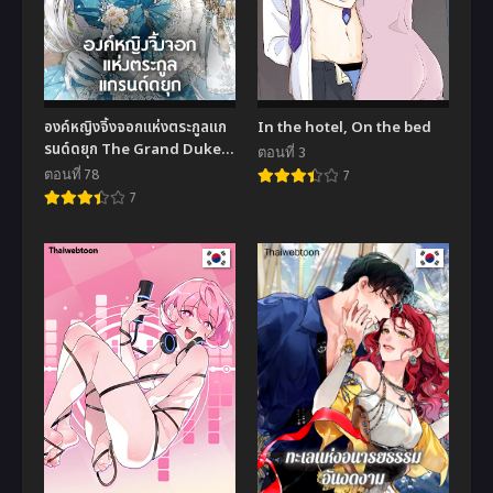
องค์หญิงจิ้งจอกแห่งตระกูลแก
In the hotel, On the bed
รนด์ดยุก The Grand Duke’s
ตอนที่ 3
Fox Princess
ตอนที่ 78
7
7