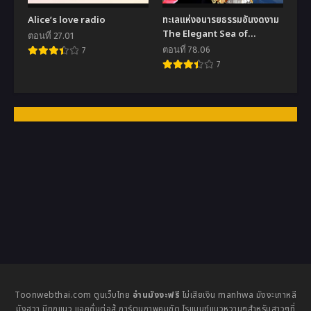
Alice’s love radio
ทะเลแห่งอนารยธรรมอันงดงาม
The Elegant Sea of
ตอนที่ 27.01
Savagery
ตอนที่ 78.06
7
7
Toonwebthai.com ตูนเว็บไทย
อ่านมังงะฟรี
ไม่เสียเงิน manhwa มังงะเกาหลี
มังฮวา มีทุกแนว แอคชั่นต่อสู้ การ์ตูนภาพคมชัด โรแมนซ์แนวหวานๆสำหรับสาวๆที่