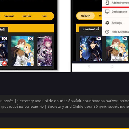
ยเลขาคัง | Secretary and Childe ตอนที่36 คือหนึ่งในตอนที่ต้องลอง ทั้งมังงะและมัง
ุณชายตัวร้ายกับนายเลขาคัง | Secretary and Childe ตอนที่36 ถูกจัดเรียงให้อ่านง่า