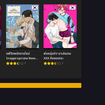
แพ้รักพนักงานใหม่
พ่อหนุ่มซ่า! มาเล่นเกม
Inappropriate New
XXX กับผมเถอะ
Employee
7
7