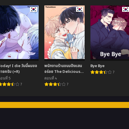
oday! I die วันนี้ผมขอ
พนักงานร้านขนมปังแสน
Bye Bye
ายครับ (+R)
อร่อย The Delicious
7
Bakery’s Part Timer
อนที่ 5
ตอนที่ 4
7
7