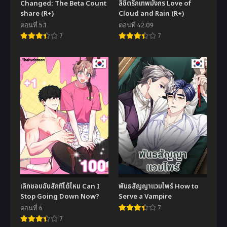
Changed: The Beta Count
ลิขิตรักเทพมังกร Love of
share (R+)
Cloud and Rain (R+)
ตอนที่ 5.1
ตอนที่ 42.09
7
7
เลิกชอบฉันสักทีได้ไหม Can I
พันธสัญญาแวมไพร์ How to
Stop Going Down Now?
Serve a Vampire
ตอนที่ 6
7
7